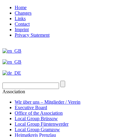
Home
Changes
Links
Contact
Imprint
Privacy Statement
Association
Wir über uns – Mitglieder / Verein
Executive Board
Office of the Association
Local Group Brüssow
Local Group Fürstenwerder
Local Group Gramzow
Heimatkreis Prenzlau