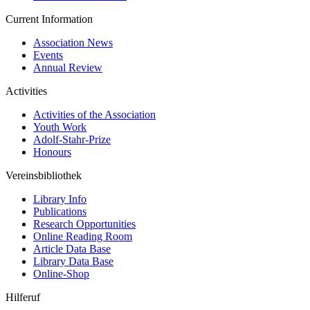
Current Information
Association News
Events
Annual Review
Activities
Activities of the Association
Youth Work
Adolf-Stahr-Prize
Honours
Vereinsbibliothek
Library Info
Publications
Research Opportunities
Online Reading Room
Article Data Base
Library Data Base
Online-Shop
Hilferuf