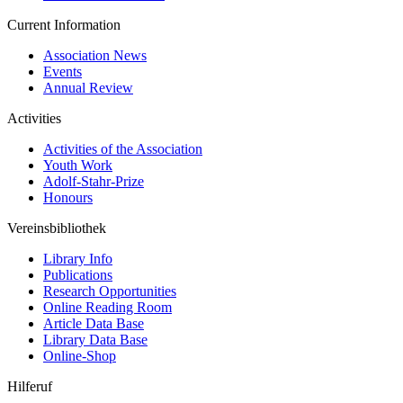
Current Information
Association News
Events
Annual Review
Activities
Activities of the Association
Youth Work
Adolf-Stahr-Prize
Honours
Vereinsbibliothek
Library Info
Publications
Research Opportunities
Online Reading Room
Article Data Base
Library Data Base
Online-Shop
Hilferuf