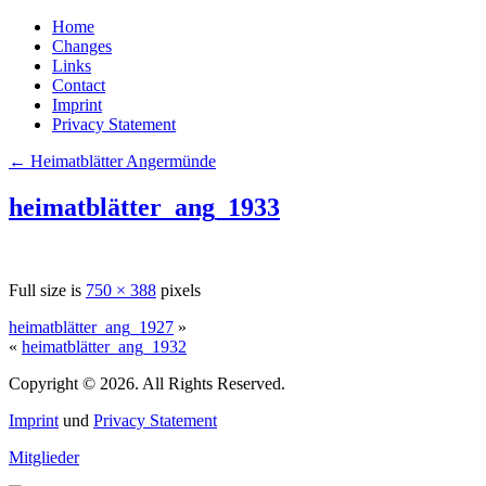
Home
Changes
Links
Contact
Imprint
Privacy Statement
←
Heimatblätter Angermünde
heimatblätter_ang_1933
Full size is
750 × 388
pixels
heimatblätter_ang_1927
»
«
heimatblätter_ang_1932
Copyright © 2026. All Rights Reserved.
Imprint
und
Privacy Statement
Mitglieder